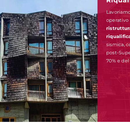
Riqual
Lavoriam
operativo 
ristruttu
riqualifi
sismica, c
post-Supe
70% e del