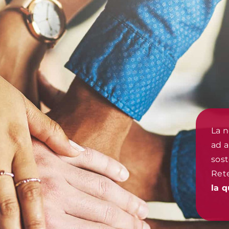
La n
ad a
sost
Rete
la q