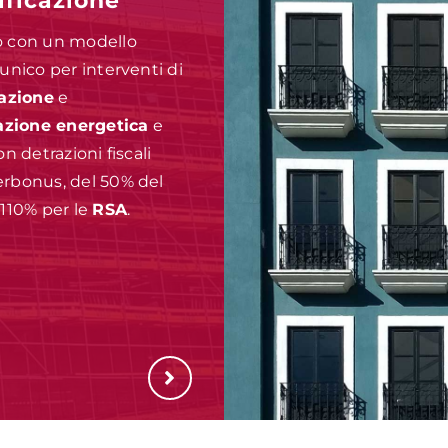
ificazione
o con un modello
unico per interventi di
razione
e
cazione energetica
e
on detrazioni fiscali
rbonus, del 50% del
 110% per le
RSA
.