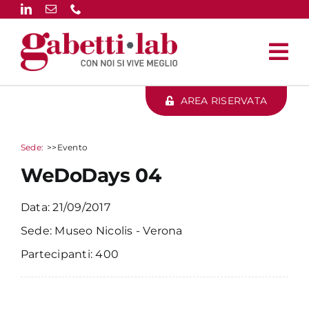
Salta
al
contenuto
AREA RISERVATA
>>Evento
WeDoDays 04
21/09/2017
Museo Nicolis - Verona
400