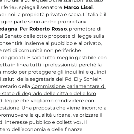
erno della ztl e quello che sta fuori lasciato
eriferie», spiega il senatore
Marco Lisei
.
noi la proprietà privata è sacra. L’Italia è il
maggior parte sono anche proprietari»,
edagna
. Per
Roberto Rosso
, promotore di
 al Senato delle otto proposte di legge sulla
onsentirà, insieme al pubblico e al privato,
ve reti di comunità non periferiche,
hi degradati. E sarà tutto meglio gestibile con
ta in linea tutti i professionisti perché la
un modo per proteggere gli inquilini e quindi
saluti della segretaria del Pd, Elly Schlein
gretario della
Commissione parlamentare di
 stato di degrado delle città e delle loro
 di legge che vogliamo condividere con
posizione. Una proposta che viene incontro a
 promuovere la qualità urbana, valorizzare il
 interesse pubblico e collettivo». Il
tero dell’economia e delle finanze