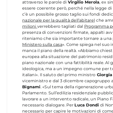
attraverso le parole di
Virgilio Merola
, ex s
essere coerente però, perché nella legge di
c’è un possibile grosso taglio sui fondi dedic
nazionale per la qualità dell’abitare
) che a
milioni
verrebbero tagliati dal
Programma pe
presenza di convenzioni firmate, appalti avvia
riteniamo che sia importante tornare a una
Ministero sulla casa
». Come spiega nel suo i
manca il piano della realtà. «Abbiamo chies
europea alla situazione del patrimonio reside
piano nazionale con una fattibilità reale. 
ideologica, ma a un impegno comune per tute
italiani». Il saluto del primo ministro
Giorgia
viceministro e dal 3 dicembre capogruppo alla
Bignami
. «Sul tema della rigenerazione urba
Parlamento. Sull’edilizia residenziale pubblic
lavorare a un intervento radicale, un Piano Fa
necessario dialogare. Per
Luca Dondi
di Nom
necessario per capire le motivazioni di come 