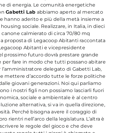
one di energia. Le comunità energetiche
Con
Gabetti Lab
abbiamo aperto al mercato
he hanno aderito e più della metà insieme a
ousing sociale. Realizzare, in Italia, in dieci
 a canone calmierato di circa 70/80 mq
è la proposta di Legacoop Abitanti raccontata
Legacoop Abitanti e vicepresidente
nel prossimo futuro dovrà prestare grande
rie per fare in modo che tutti possano abitare
er l’amministratore delegato di Gabetti Lab,
 mettere d’accordo tutte le forze politiche
a dalle giovani generazioni. Noi qui parliamo
no i nostri figli non possiamo lasciarli fuori
conomica, sociale e ambientale è al centro
oluzione alternativa, si va in quella direzione,
ità. Perché bisogna avere il coraggio di
 rientri nell’arco della legislatura. L’altra è
 scrivere le regole del gioco e che deve