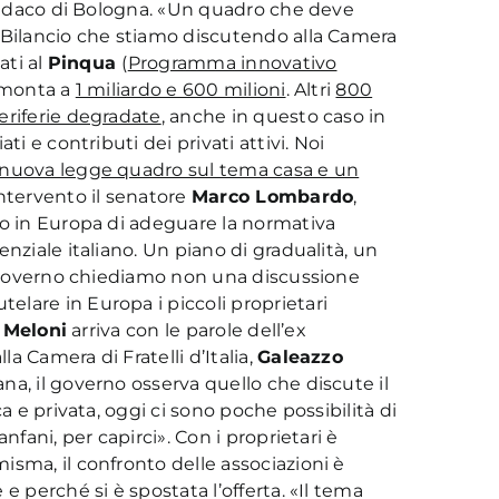
indaco di Bologna. «Un quadro che deve
 Bilancio che stiamo discutendo alla Camera
ati al
Pinqua
(
Programma innovativo
mmonta a
1 miliardo e 600 milioni
. Altri
800
riferie degradate
, anche in questo caso in
ti e contributi dei privati attivi. Noi
nuova legge quadro sul tema casa e un
ntervento il senatore
Marco Lombardo
,
to in Europa di adeguare la normativa
nziale italiano. Un piano di gradualità, un
Al governo chiediamo non una discussione
lare in Europa i piccoli proprietari
 Meloni
arriva con le parole dell’ex
 Camera di Fratelli d’Italia,
Galeazzo
na, il governo osserva quello che discute il
a e privata, oggi ci sono poche possibilità di
nfani, per capirci». Con i proprietari è
isma, il confronto delle associazioni è
e perché si è spostata l’offerta. «Il tema