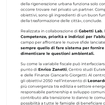
della rigenerazione urbana funziona solo con
occorre trovare nel privato un partner. Com
obiettivi, sono gli ingredienti di un buon 
della trasformazione delle città», conclude.
Realizzata in collaborazione di
Gabetti Lab
,
Competenze, priorità e indirizzi per l’abi
campo per affrontare le nuove sfide lanciat
sempre quello di fare sistema per fornire 
dimenticare le questioni ambientali.
Su come la variabile fiscale può interfacciarsi 
punto di
Enrico Zanetti
, Centro studi Eute
e delle Finanze Giancarlo Giorgetti. Al centr
gli obiettivi 2050 nell’intervento di
Leonardo
più convergenza tra edilizia e settore energ
responsabile partnership e sviluppo comun
contributo alla transizione lo danno le com
possibilità a tutte le famiglie di beneficiare d