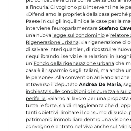
più concepire le città come dei salotti all’int
all’incuria. Ci vogliono più interventi nelle p
«Difendiamo la proprietà della casa perché per 
Paese in cui gli inquilini delle case per la 
interviene l’europarlamentare
Stefano Cav
una nuova
legge sul condominio
e
relatore
Rigenerazione urbana,
«la rigenerazione ci c
di salvare interi quartieri, di ricostruire nuo
riequilibrando i servizi e le relazioni in luog
un
Fondo della rigenerazione urbana
che met
casa è il risparmio degli italiani, ma anche 
le persone». Alla convention arrivano anche i 
attraverso il deputato
Andrea De Maria
, se
inchiesta sulle condizioni di sicurezza e sullo
periferie
. «Siamo al lavoro per una proposta
tutte le forze, sia di maggioranza che di op
tanti obiettivi: limitare il consumo di suolo,
patrimonio immobiliare dentro una visione di
convegno è entrato nel vivo anche sul Minis