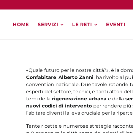
HOME
SERVIZI
LE RETI
EVENTI
«Quale futuro per le nostre città?», è la do
Confabitare
,
Alberto Zanni
, ha rivolto al 
convention nazionale. Due tavole rotonde te
esperti del settore, tecnici, e tanti attori de
temi della
rigenerazione urbana
e della
se
nuovi codici di intervento
per rendere più s
l’abitare diventi la leva cruciale per la ripar
Tante ricette e numerose strategie racconta