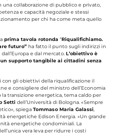
 una collaborazione di pubblico e privato,
petenza e capacità negoziale e stessi
funzionamento per chi ha come meta quello
 la
prima tavola rotonda
“
Riqualifichiamo.
tare futuro”
ha fatto il punto sugli indirizzi in
e dall’Europa e dal mercato.
L’obiettivo è
un supporto tangibile ai cittadini senza
con gli obiettivi della riqualificazione il
kne e consigliere del ministro dell’Economia
o la transizione energetica, tema caldo per
 Setti
dell’Università di Bologna. «Sempre
etico», spiega
Tommaso Maria Galassi
,
ità energetiche Edison Energia. «Un grande
unità energetiche condominiali. La
ell’unica vera leva per ridurre i costi