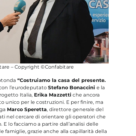
itare – Copyright ©Confabitare
 rotonda
“Costruiamo la casa del presente.
a con l’eurodeputato
Stefano Bonaccini
e la
ogetto Italia,
Erika Mazzetti
che ancora
o unico per le costruzioni. E per finire, ma
ega
Marco Speretta
, direttore generale del
nel cercare di orientare gli operatori che
. E lo facciamo a partire dall’analisi delle
famiglie, grazie anche alla capillarità della