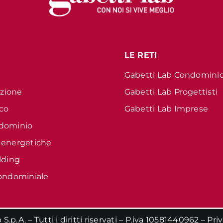
LE RETI
Gabetti Lab Condomini
azione
Gabetti Lab Progettisti
ico
Gabetti Lab Imprese
dominio
 energetiche
lding
ondominiale
.p.A. – Tutti i diritti riservati – P.iva 10581440962 –
Pri