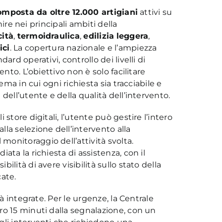
omposta da oltre 12.000 artigiani
attivi su
enire nei principali ambiti della
cità
,
termoidraulica
,
edilizia
leggera
,
ici
. La copertura nazionale e l’ampiezza
ard operativi, controllo dei livelli di
ento. L’obiettivo non è solo facilitare
ema in cui ogni richiesta sia tracciabile e
dell’utente e della qualità dell’intervento.
li store digitali, l’utente può gestire l’intero
la selezione dell’intervento alla
onitoraggio dell’attività svolta.
ata la richiesta di assistenza, con il
ibilità di avere visibilità sullo stato della
ate.
tà integrate. Per le urgenze, la Centrale
ro 15 minuti dalla segnalazione, con un