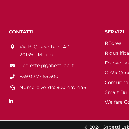
CONTATTI
SERVIZI
REcrea
Via B. Quaranta, n. 40
Riqualific
20139 – Milano
Fotovolta
richieste@gabettilab.it
Gh24 Con
+39 02 77 55 500
Comunità
Numero verde:
800 447 445
Smart Bui
Welfare C
© 2024 Gabetti Lab S