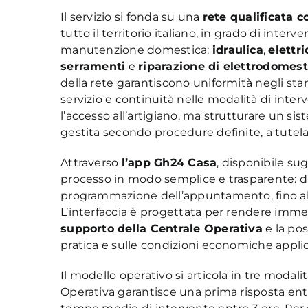
Il servizio si fonda su una
rete qualificata c
tutto il territorio italiano, in grado di interv
manutenzione domestica:
idraulica
,
elettri
serramenti
e
riparazione di elettrodomest
della rete garantiscono uniformità negli stand
servizio e continuità nelle modalità di interv
l’accesso all’artigiano, ma strutturare un sist
gestita secondo procedure definite, a tutela 
Attraverso
l’app Gh24 Casa
, disponibile sug
processo in modo semplice e trasparente: dal
programmazione dell’appuntamento, fino al m
L’interfaccia è progettata per rendere immedi
supporto della Centrale Operativa
e la poss
pratica e sulle condizioni economiche applic
Il modello operativo si articola in tre modali
Operativa garantisce una prima risposta ent