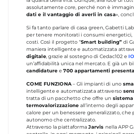
la qualità della vita. Dunque, alla luce di tu
assolutamente
core
, perché non è immaginab
dati e il vantaggio di averli in casa
», conc
Si fa tanto parlare di casa green, Gabetti Lab
per tenere monitorati i consumi energetici, p
costi. Così il progetto “
Smart building”
di Ga
maniera intelligente e automatizzata attra
digitale
, grazie al sostegno di Cedac102 e
I
un’affidabilità unica nel mercato. E già un bi
candidature
e
700 appartamenti presenta
COME FUNZIONA
– Gli impianti di uno
s
mar
intelligente e automatizzata attraverso
sens
tratta di un pacchetto che offre un
sistema 
termovalorizzazione
all’interno degli appa
calore per un benessere generalizzato, che p
autonomo che centralizzato.
Attraverso la piattaforma
Jarvis
nella APP G