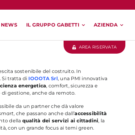
NEWS
IL GRUPPO GABETTI
AZIENDA
AREA RISERVATA
escita sostenibile del costruito. In
Si tratta di
IOOOTA Srl
, una PMI innovativa
icienza energetica
, comfort, sicurezza e
 di gestione, anche da remoto.
ossibile da un partner che dà valore
smart
, che passano anche dall’
accessibilità
nto della
qualità dei servizi ai cittadini
, la
lità, con un grande focus ai temi green.