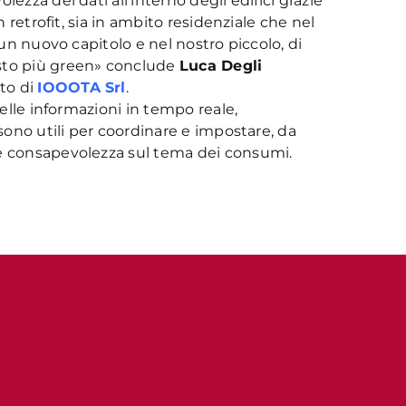
ezza dei dati all’interno degli edifici grazie
n retrofit, sia in ambito residenziale che nel
 un nuovo capitolo e nel nostro piccolo, di
osto più green» conclude
Luca Degli
to di
IOOOTA Srl
.
delle informazioni in tempo reale,
 sono utili per coordinare e impostare, da
re consapevolezza sul tema dei consumi.