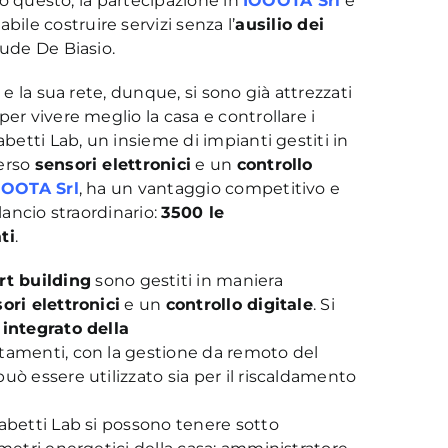
tto questo, la partecipazione in
IOOOTA Srl
è
ile costruire servizi senza l’
ausilio dei
lude De Biasio.
 e la sua rete, dunque, si sono già attrezzati
er vivere meglio la casa e controllare i
betti Lab, un insieme di impianti gestiti in
verso
sensori elettronici
e un
controllo
OOOTA Srl
, ha un vantaggio competitivo e
lancio straordinario:
3500 le
ti
.
t building
sono gestiti in maniera
ori elettronici
e un
controllo digitale
. Si
integrato della
rtamenti, con la gestione da remoto del
uò essere utilizzato sia per il riscaldamento
abetti Lab si possono tenere sotto