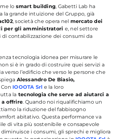
come lo
smart building
, Gabetti Lab ha
a la grande intuizione del Gruppo, già
ac102
, società che opera nel
mercato dei
i per gli amministratori
e, nel settore
i di contabilizzazione dei consumi da
 senza tecnologia idonea per misurare le
on si è in grado di costruire quei servizi a
sia verso l’edificio che verso le persone che
 spiega
Alessandro De Biasio,
. Con
IOOOTA Srl
e la loro
utta la
tecnologia che serve ad aiutarci a
a offrire
. Quando noi riqualifichiamo un
tiamo la riduzione del fabbisogno
comfort abitativo. Questa performance va
ile di vita più sostenibile e consapevole
diminuisce i consumi, gli sprechi e migliora