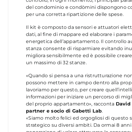
controllo, in ogni momento, i principali par
del condominio e condòmini dispongono così
per una corretta ripartizione delle spese.
Il kit è composto da sensori e attuatori elettr
dati, al fine di mappare ed elaborare i par
energetica dell’appartamento. Il controllo 
stanza consente di risparmiare evitando inut
migliora sensibilmente ed è possibile crear
un massimo di 32 stanze.
«Quando si pensa a una ristrutturazione non
possono mettere in campo dentro alla propria
lavoriamo per questo, per creare quell’intell
informazioni per iniziare un percorso di migl
del proprio appartamento», racconta
David 
partner e socio di Gabetti Lab
.
«Siamo molto felici ed orgogliosi di questo 
strategico su diversi ambiti. Da ormai 8 ann